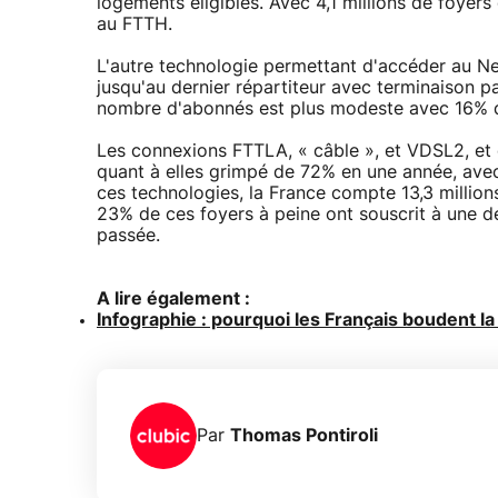
logements éligibles. Avec 4,1 millions de foyers
au FTTH.
L'autre technologie permettant d'accéder au Ne
jusqu'au dernier répartiteur avec terminaison pa
nombre d'abonnés est plus modeste avec 16% d
Les connexions FTTLA, « câble », et VDSL2, et 
quant à elles grimpé de 72% en une année, avec
ces technologies, la France compte 13,3 million
23% de ces foyers à peine ont souscrit à une d
passée.
A lire également :
Infographie : pourquoi les Français boudent la
Par
Thomas Pontiroli