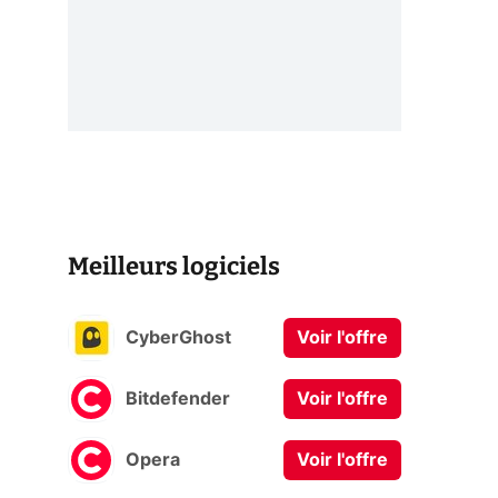
Meilleurs logiciels
a
CyberGhost
Voir l'offre
Bitdefender
Voir l'offre
Opera
Voir l'offre