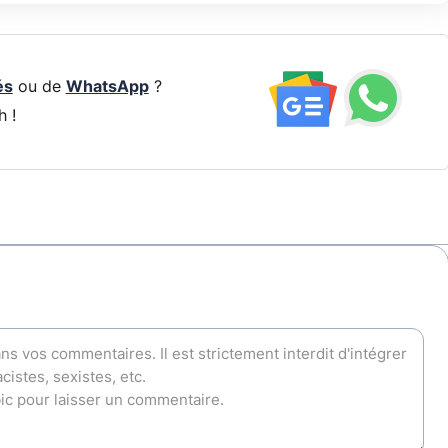
és
ou de
WhatsApp
?
h !