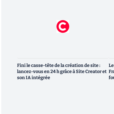
Fini le casse-tête de la création de site :
Le
lancez-vous en 24 h grâce à Site Creator et
Fr
son IA intégrée
fo