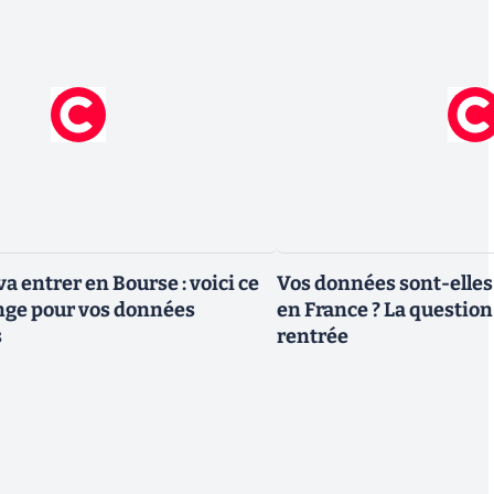
a entrer en Bourse : voici ce
Vos données sont-elles
nge pour vos données
en France ? La question 
s
rentrée