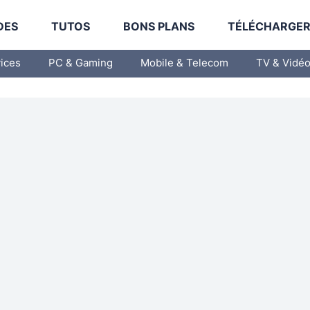
DES
TUTOS
BONS PLANS
TÉLÉCHARGE
vices
PC & Gaming
Mobile & Telecom
TV & Vidé