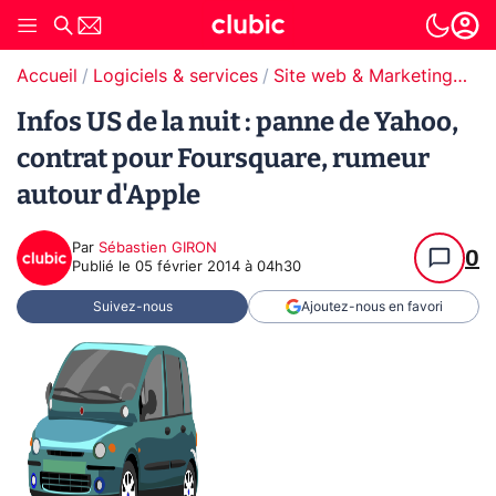
Accueil
Logiciels & services
Site web & Marketing Digital
Infos US de la nuit : panne de Yahoo,
contrat pour Foursquare, rumeur
autour d'Apple
Par
Sébastien GIRON
0
Publié le
05 février 2014 à 04h30
Suivez-nous
Ajoutez-nous en favori