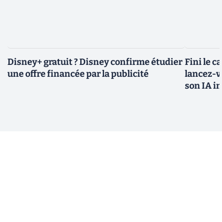
Disney+ gratuit ? Disney confirme étudier
Fini le c
une offre financée par la publicité
lancez-vo
son IA i