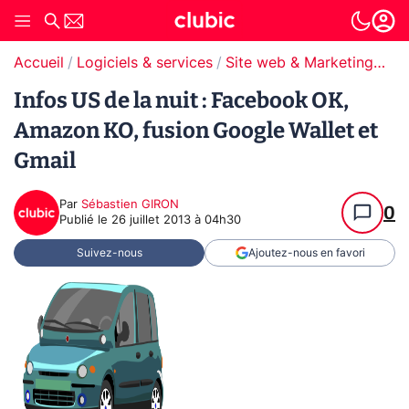
Accueil
Logiciels & services
Site web & Marketing Digital
Infos US de la nuit : Facebook OK,
Amazon KO, fusion Google Wallet et
Gmail
Par
Sébastien GIRON
0
Publié le
26 juillet 2013 à 04h30
Suivez-nous
Ajoutez-nous en favori