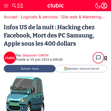
Accueil
Logiciels & services
Site web & Marketing Digital
Infos US de la nuit : Hacking chez
Facebook, Mort des PC Samsung,
Apple sous les 400 dollars
Par
Sébastien GIRON
0
Publié le
25 juin 2013 à 04h30
Suivez-nous
Ajoutez-nous en favori