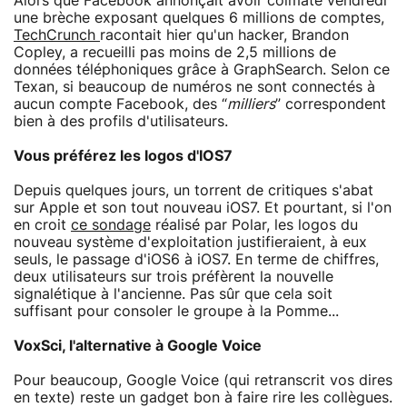
Alors que Facebook annonçait avoir colmaté vendredi
une brèche exposant quelques 6 millions de comptes,
TechCrunch
racontait hier qu'un hacker, Brandon
Copley, a recueilli pas moins de 2,5 millions de
données téléphoniques grâce à GraphSearch. Selon ce
Texan, si beaucoup de numéros ne sont connectés à
aucun compte Facebook, des “
milliers
” correspondent
bien à des profils d'utilisateurs.
Vous préférez les logos d'IOS7
Depuis quelques jours, un torrent de critiques s'abat
sur Apple et son tout nouveau iOS7. Et pourtant, si l'on
en croit
ce sondage
réalisé par Polar, les logos du
nouveau système d'exploitation justifieraient, à eux
seuls, le passage d'iOS6 à iOS7. En terme de chiffres,
deux utilisateurs sur trois préfèrent la nouvelle
signalétique à l'ancienne. Pas sûr que cela soit
suffisant pour consoler le groupe à la Pomme...
VoxSci, l'alternative à Google Voice
Pour beaucoup, Google Voice (qui retranscrit vos dires
en texte) reste un gadget bon à faire rire les collègues.