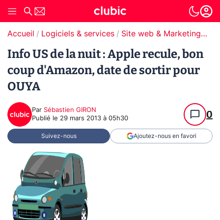
Accueil
Logiciels & services
Site web & Marketing Digital
Info US de la nuit : Apple recule, bon
coup d'Amazon, date de sortir pour
OUYA
Par
Sébastien GIRON
0
Publié le
29 mars 2013 à 05h30
Suivez-nous
Ajoutez-nous en favori