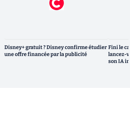
Disney+ gratuit ? Disney confirme étudier
Fini le c
une offre financée par la publicité
lancez-vo
son IA i