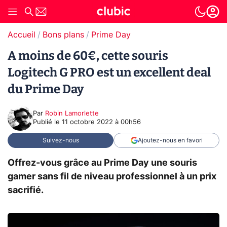
Accueil
Bons plans
Prime Day
A moins de 60€, cette souris
Logitech G PRO est un excellent deal
du Prime Day
Par
Robin Lamorlette
Publié le
11 octobre 2022 à 00h56
Suivez-nous
Ajoutez-nous en favori
Offrez-vous grâce au Prime Day une souris
gamer sans fil de niveau professionnel à un prix
sacrifié.