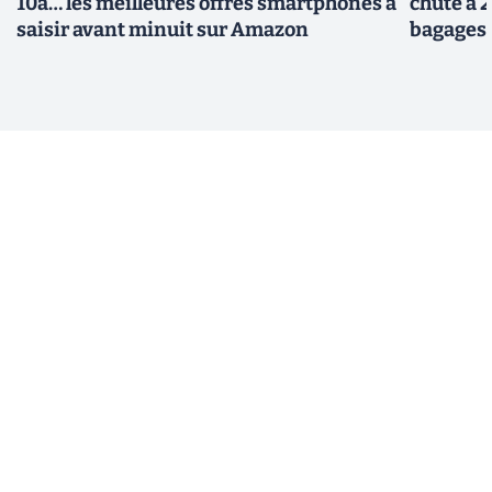
10a… les meilleures offres smartphones à
chute à 
saisir avant minuit sur Amazon
bagages 