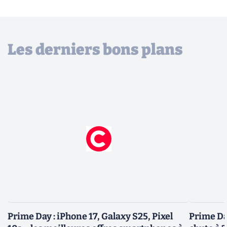
Les derniers bons plans
Prime Day : iPhone 17, Galaxy S25, Pixel
Prime Day