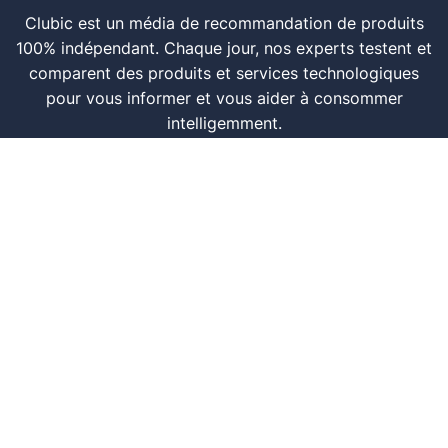
Clubic est un média de recommandation de produits
100% indépendant. Chaque jour, nos experts testent et
comparent des produits et services technologiques
pour vous informer et vous aider à consommer
intelligemment.
À propos
Nous contacter
Référencer un logiciel
Marques tech
Événements tech
Archives
RSS
© CLUBIC SAS 2026
Infos légales
Confidentialité
CGU
Modération
Politique cookie
Gestion des cookies