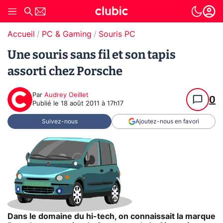
Accueil
PC & Gaming
Souris PC
Une souris sans fil et son tapis
assorti chez Porsche
Par
Audrey Oeillet
0
Publié le
18 août 2011 à 17h17
Suivez-nous
Ajoutez-nous en favori
Dans le domaine du hi-tech, on connaissait la marque