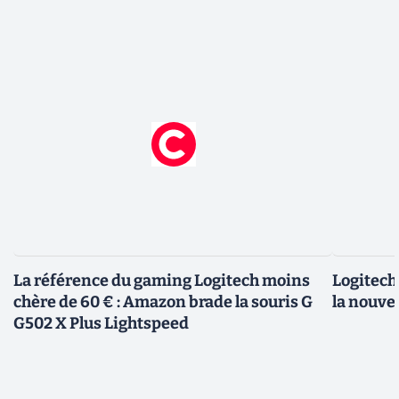
La référence du gaming Logitech moins
Logitech 
chère de 60 € : Amazon brade la souris G
la nouve
G502 X Plus Lightspeed