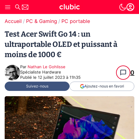
Accueil
PC & Gaming
PC portable
Test Acer Swift Go 14 : un
ultraportable OLED et puissant à
moins de 1000 €
Par
Nathan Le Gohlisse
0
Spécialiste Hardware
Publié le
12 juillet 2023 à 11h35
Suivez-nous
Ajoutez-nous en favori