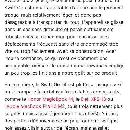
Avec 31,3 x 21,8 x 1,49 centimètres pour 1,25 kilo, le
Swift Go est un ultraportable d'apparence légèrement
trapue, mais relativement léger, et donc pas
désagréable à transporter du tout. L'appareil se glisse
dans un sac sans difficulté et paraît suffisamment
robuste dans sa conception pour encaisser des
déplacements fréquents sans être endommagé trop
vite ou trop facilement. Avec sa construction, Acer
inspire confiance, ce qui n'est évidemment pas
négligeable, même si le constructeur taïwanais néglige
un peu trop les finitions à notre goût sur ce produit.
En la matière, le Swift Go 14 est plutôt « rustique » si
on le compare à certains ultraportables concurrents,
comme le
Honor MagicBook 14
, le
Dell XPS 13
ou
l'Apple MacBook Pro 13 M2
, tous trois nettement plus
soignés (mais aussi légèrement plus chers). Au rang
des petites déconvenues : un pourtour en plastique
noir assez vilain autour de l'écran, mais aussi et