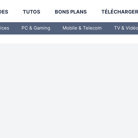
DES
TUTOS
BONS PLANS
TÉLÉCHARGE
vices
PC & Gaming
Mobile & Telecom
TV & Vidé