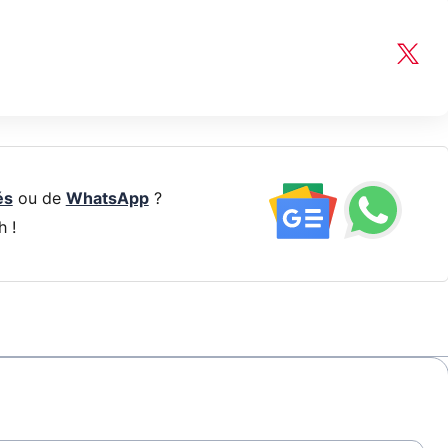
és
ou de
WhatsApp
?
h !