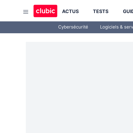
ACTUS
TESTS
GUI
Cybersécurité
Logiciels & ser