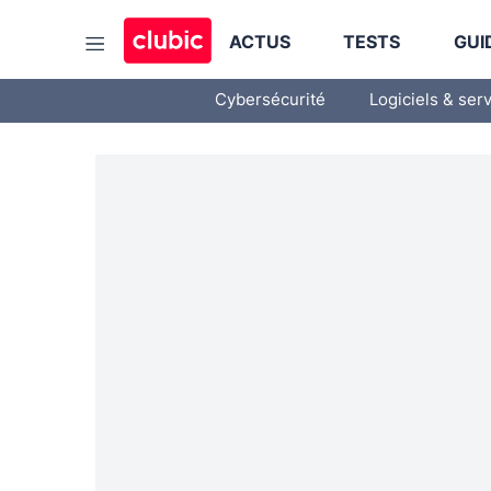
ACTUS
TESTS
GUI
Cybersécurité
Logiciels & ser