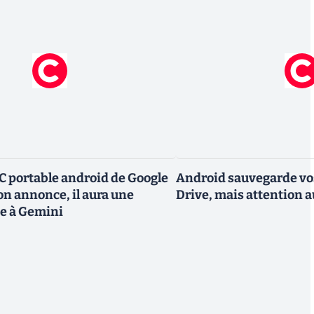
C portable android de Google
Android sauvegarde vo
on annonce, il aura une
Drive, mais attention a
e à Gemini