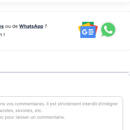
és
ou de
WhatsApp
?
h !