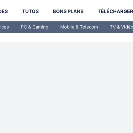
DES
TUTOS
BONS PLANS
TÉLÉCHARGE
vices
PC & Gaming
Mobile & Telecom
TV & Vidé