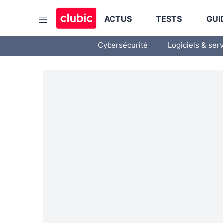
ACTUS
TESTS
GUI
Cybersécurité
Logiciels & ser