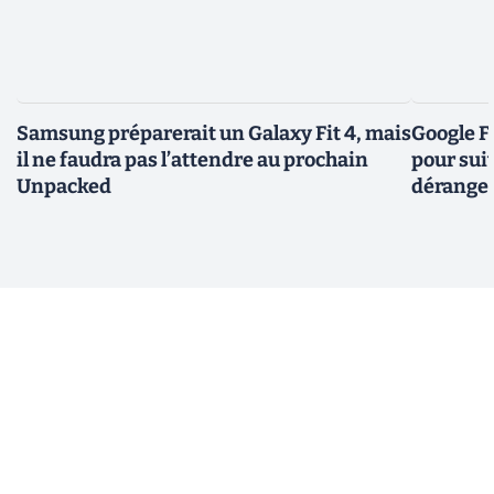
Samsung préparerait un Galaxy Fit 4, mais
Google Fi
il ne faudra pas l’attendre au prochain
pour sui
Unpacked
dérange