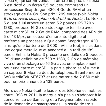
Nokia 6, qui seront vendus à différents prix. Le Nokia
6 est doté d'un écran 5,5 pouces, comprend un
processeur Snapdragon 430, 4 Go de RAM et un
stockage de 64 Go. Son prix : 299 euros (voir
Nokia
6 : le nouveau smartphone Android de Nokia
). Le Nokia
5 quant à lui arbore un écran 5,2 pouces IPS 720 x
1280, propose 16 Go de stockage extensible avec
carte microSD et 2 Go de RAM, comprend des APN de
5 et 13 Mpx, un lecteur d'empreinte digitale et
renferme un processeur Qualcomm Snapdragon 430
ainsi qu'une batterie de 3 000 mAh, le tout, inclus dans
une coque métallique et annoncé à un tarif de 189
euros. Enfin, le Nokia 3 présente une dalle de 5 pouces
IPS d'une définition de 720 x 1280, 2 Go de mémoire
vive et un stockage de 16 Go avec un emplacement
pour une carte microSD. La partie photo se résume à
un capteur 8 Mpx au dos du téléphone. Il renferme un
SoC MediaTek MT6737 et une batterie de 2 650 mAh
pour un prix annoncé à 139 euros.
Alors que Nokia était le leader des téléphones mobiles
entre 1998 et 2011, la marque n'a pas su s'adapter à la
concurrence de Samsung et à l'augmentation rapide
de la demande de smartphones. La sortie de trois