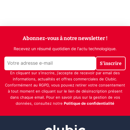
Abonnez-vous à notre newsletter !
Recevez un résumé quotidien de l'actu technologique.
S'inscrire
En cliquant sur s'inscrire, j’accepte de recevoir par email des
informations, actualités et offres commerciales de Clubic.
Conformément au RGPD, vous pouvez retirer votre consentement
à tout moment en cliquant sur le lien de désinscription présent
dans chaque email. Pour en savoir plus sur la gestion de vos
données, consultez notre
Politique de confidentialité