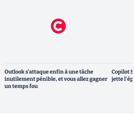
Outlook s’attaque enfin à une tâche
Copilot 
inutilement pénible, et vous allez gagner
jette l'é
un temps fou