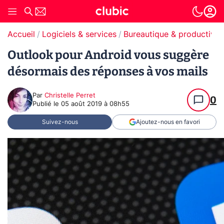
Accueil
Logiciels & services
Bureautique & productivit
Outlook pour Android vous suggère
désormais des réponses à vos mails
Par
Christelle Perret
0
Publié le
05 août 2019 à 08h55
Suivez-nous
Ajoutez-nous en favori