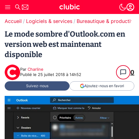
Accueil
Logiciels & services
Bureautique & productivit
Le mode sombre d'Outlook.com en
version web est maintenant
disponible
Par
Charline
0
Publié le
25 juillet 2018 à 14h52
Suivez-nous
Ajoutez-nous en favori