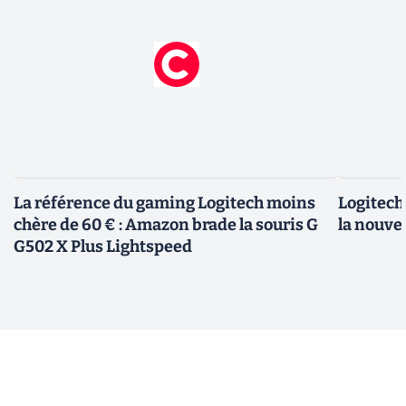
La référence du gaming Logitech moins
Logitech 
chère de 60 € : Amazon brade la souris G
la nouve
G502 X Plus Lightspeed