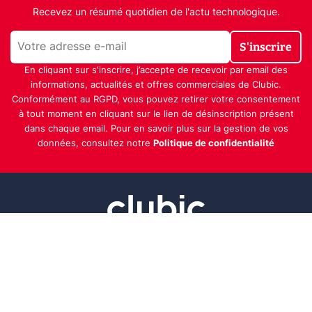
Recevez un résumé quotidien de l'actu technologique.
S'inscrire
En cliquant sur s'inscrire, j’accepte de recevoir par email des
informations, actualités et offres commerciales de Clubic.
Conformément au RGPD, vous pouvez retirer votre consentement
à tout moment en cliquant sur le lien de désinscription présent
dans chaque email. Pour en savoir plus sur la gestion de vos
données, consultez notre
Politique de confidentialité
Indépendance, transparence et expertise
Clubic est un média de recommandation de produits
100% indépendant. Chaque jour, nos experts testent et
comparent des produits et services technologiques