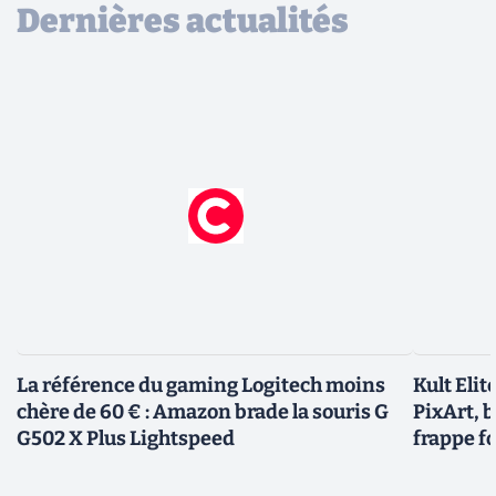
Dernières actualités
La référence du gaming Logitech moins
Kult Eli
chère de 60 € : Amazon brade la souris G
PixArt, 
G502 X Plus Lightspeed
frappe f