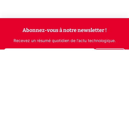
Abonnez-vous à notre newsletter !
Recevez un résumé quotidien de l'actu technologique.
S'inscrire
En cliquant sur s'inscrire, j’accepte de recevoir par email des
informations, actualités et offres commerciales de Clubic.
Conformément au RGPD, vous pouvez retirer votre consentement
à tout moment en cliquant sur le lien de désinscription présent
dans chaque email. Pour en savoir plus sur la gestion de vos
données, consultez notre
Politique de confidentialité