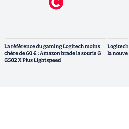
La référence du gaming Logitech moins
Logitech 
chère de 60 € : Amazon brade la souris G
la nouve
G502 X Plus Lightspeed