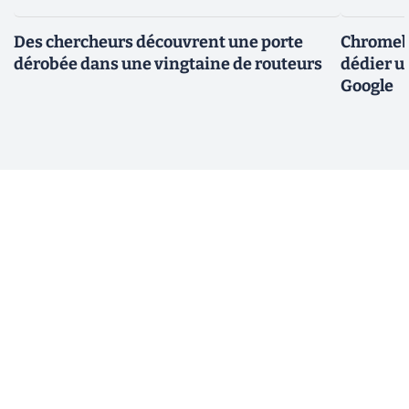
Des chercheurs découvrent une porte
Chromebo
dérobée dans une vingtaine de routeurs
dédier u
Google