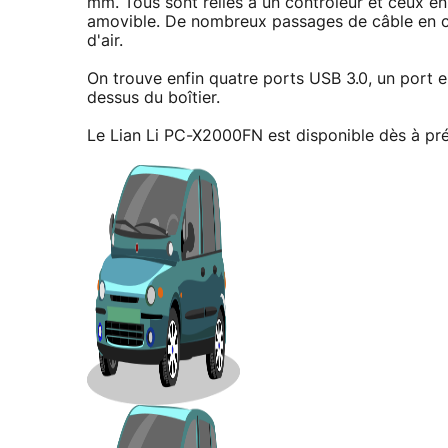
mm. Tous sont reliés à un contrôleur et ceux en
amovible. De nombreux passages de câble en ca
d'air.
On trouve enfin quatre ports USB 3.0, un port e
dessus du boîtier.
Le Lian Li PC-X2000FN est disponible dès à pré