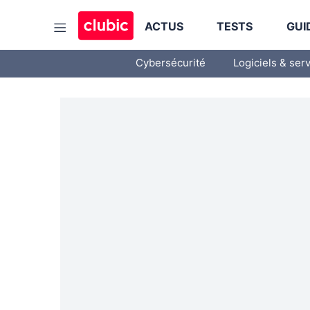
ACTUS
TESTS
GUI
Cybersécurité
Logiciels & ser