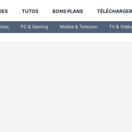
DES
TUTOS
BONS PLANS
TÉLÉCHARGE
vices
PC & Gaming
Mobile & Telecom
TV & Vidé