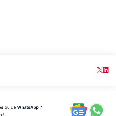
és
ou de
WhatsApp
?
h !