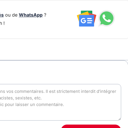
és
ou de
WhatsApp
?
h !