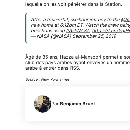
laquelle on les voit pénétrer dans la Station.
After a four-orbit, six-hour journey to the
@Sp
new home at 6:12pm ET. Watch the crew bein
questions using
#AskNASA
:
https://t.co/Yqj
— NASA (@NASA)
September 25, 2019
Âgé de 35 ans, Hazza al-Mansoori permet à son p
club des pays arabes ayant envoyés un homme da
arabe à entrer dans l'ISS.
Source :
New York Times
Par
Benjamin Bruel