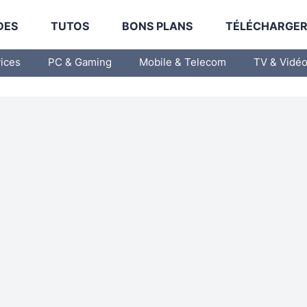
DES
TUTOS
BONS PLANS
TÉLÉCHARGE
vices
PC & Gaming
Mobile & Telecom
TV & Vidé