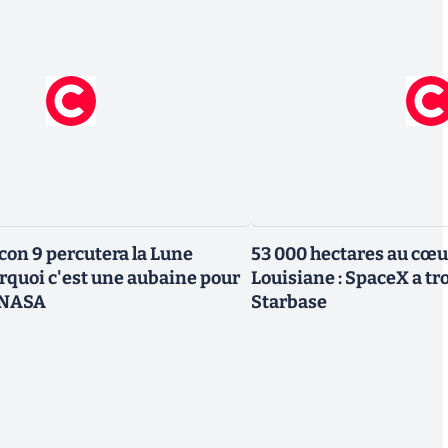
con 9 percutera la Lune
53 000 hectares au cœur
rquoi c'est une aubaine pour
Louisiane : SpaceX a t
a NASA
Starbase