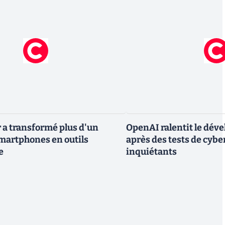
 a transformé plus d'un
OpenAI ralentit le dév
smartphones en outils
après des tests de cybe
e
inquiétants