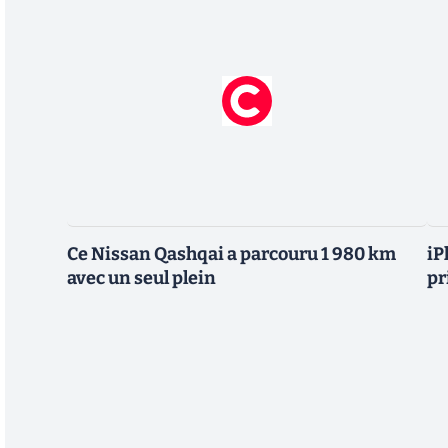
Ce Nissan Qashqai a parcouru 1 980 km
iP
avec un seul plein
pr