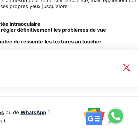
n Jameson peut remercier la science, mais également son
e ses propres yeux jusqu'alors.
tée intraoculaire
 régler définitivement les problèmes de vue
tée de ressentir les textures au toucher
és
ou de
WhatsApp
?
h !