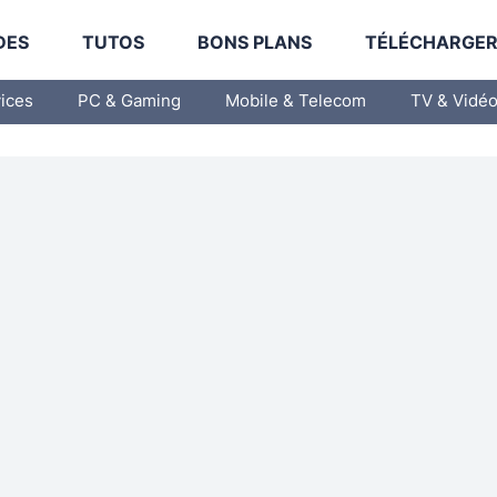
DES
TUTOS
BONS PLANS
TÉLÉCHARGE
vices
PC & Gaming
Mobile & Telecom
TV & Vidé