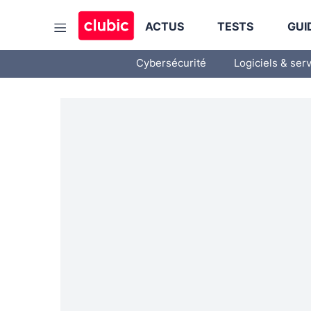
ACTUS
TESTS
GUI
Cybersécurité
Logiciels & ser