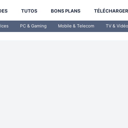
DES
TUTOS
BONS PLANS
TÉLÉCHARGE
vices
PC & Gaming
Mobile & Telecom
TV & Vidé