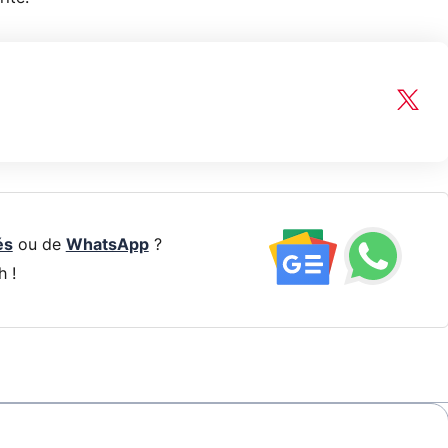
és
ou de
WhatsApp
?
h !