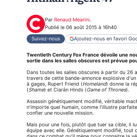
Par
Renaud Mearini
.
Publié le
06 août 2015 à 16h40
Suivez-nous
Ajoutez-nous en favori
Goo
Twentieth Century Fox France dévoile une nou
sortie dans les salles obscures est prévue pou
Dans toutes les salles obscures à partir du 26 
travers de cette bande-annonce explosive d'un p
à gages, Rupert Friend (
Homeland
) donne la ré
(
Shame
) et Ciarán Hinds (
Game of Thrones
).
Assassin génétiquement modifié, véritable machin
n'importe quel humain, comme l'illustre parfai
confier une nouvelle mission.
Mais pour une fois, plutôt que tuer sa cible, il l
équipe avec elle. Génétiquement modifié, tout 
dans ce combat qu'il mène pour connaitre la vér