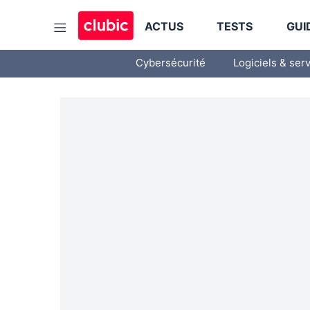
ACTUS
TESTS
GUI
Cybersécurité
Logiciels & ser