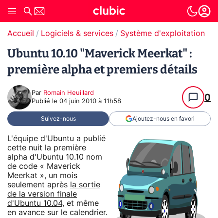
Accueil
Logiciels & services
Système d'exploitation (O
Ubuntu 10.10 "Maverick Meerkat" :
première alpha et premiers détails
Par
Romain Heuillard
0
Publié le
04 juin 2010 à 11h58
Suivez-nous
Ajoutez-nous en favori
L'équipe d'Ubuntu a publié
cette nuit la première
alpha d'Ubuntu 10.10 nom
de code « Maverick
Meerkat », un mois
seulement après
la sortie
de la version finale
d'Ubuntu 10.04
, et même
en avance sur le calendrier.