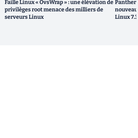
Faille Linux « OvsWrap » : une élévation de
Panther L
privilèges root menace des milliers de
nouveau
serveurs Linux
Linux 7.