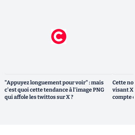
"Appuyez longuement pour voir" : mais
Cette no
c'est quoi cette tendance à l'image PNG
visant X 
qui affole les twittos sur X ?
compte 