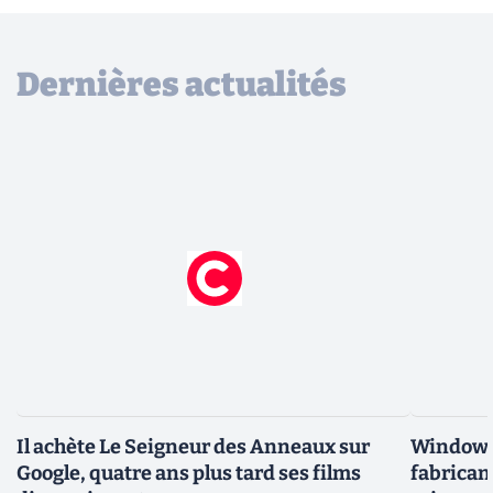
Dernières actualités
Il achète Le Seigneur des Anneaux sur
Windows 
Google, quatre ans plus tard ses films
fabricant