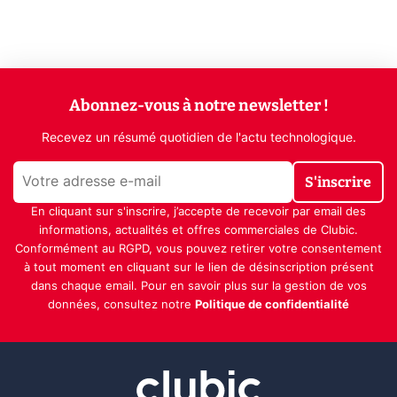
Abonnez-vous à notre newsletter !
Recevez un résumé quotidien de l'actu technologique.
S'inscrire
En cliquant sur s'inscrire, j’accepte de recevoir par email des
informations, actualités et offres commerciales de Clubic.
Conformément au RGPD, vous pouvez retirer votre consentement
à tout moment en cliquant sur le lien de désinscription présent
dans chaque email. Pour en savoir plus sur la gestion de vos
données, consultez notre
Politique de confidentialité