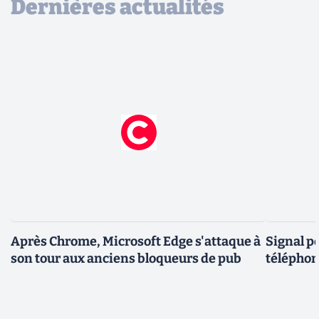
Dernières actualités
Après Chrome, Microsoft Edge s'attaque à
Signal p
son tour aux anciens bloqueurs de pub
téléphon