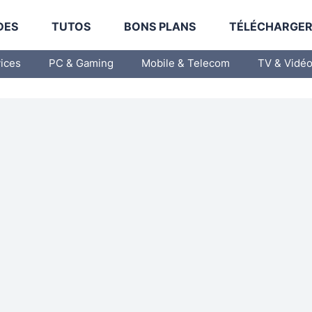
DES
TUTOS
BONS PLANS
TÉLÉCHARGE
vices
PC & Gaming
Mobile & Telecom
TV & Vidé