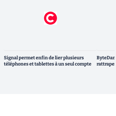
Signal permet enfin de lier plusieurs
ByteDanc
téléphones et tablettes à un seul compte
rattrape