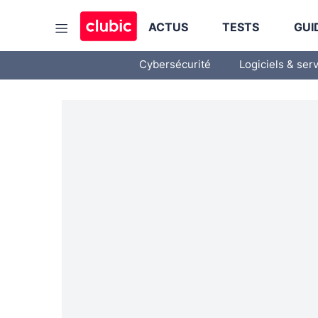
ACTUS
TESTS
GUI
Cybersécurité
Logiciels & ser