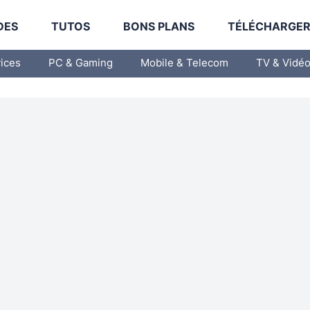
DES
TUTOS
BONS PLANS
TÉLÉCHARGE
vices
PC & Gaming
Mobile & Telecom
TV & Vidé