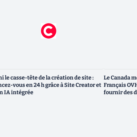
ni le casse-tête de la création de site :
Le Canada me
ncez-vous en 24 h grâce à Site Creator et
Français OVH
n IA intégrée
fournir des 