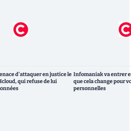
nace d'attaquer en justice le
Infomaniak va entrer en
cloud, qui refuse de lui
que cela change pour v
données
personnelles