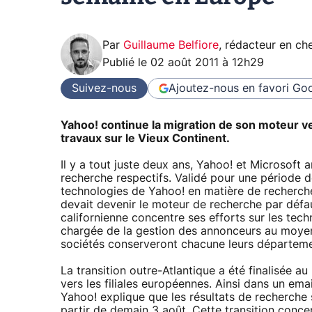
Par
Guillaume Belfiore
,
rédacteur en che
Publié le
02 août 2011 à 12h29
Suivez-nous
Ajoutez-nous en favori
Goo
Yahoo! continue la migration de son moteur ve
travaux sur le Vieux Continent.
Il y a tout juste deux ans, Yahoo! et Microsoft 
recherche respectifs. Validé pour une période d
technologies de Yahoo! en matière de recherche 
devait devenir le moteur de recherche par défau
californienne concentre ses efforts sur les tec
chargée de la gestion des annonceurs au moyen
sociétés conserveront chacune leurs départemen
La transition outre-Atlantique a été finalisée a
vers les filiales européennes. Ainsi dans un e
Yahoo! explique que les résultats de recherche
partir de demain 3 août. Cette transition conce