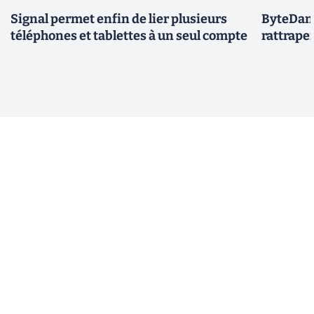
Signal permet enfin de lier plusieurs
ByteDanc
téléphones et tablettes à un seul compte
rattrape