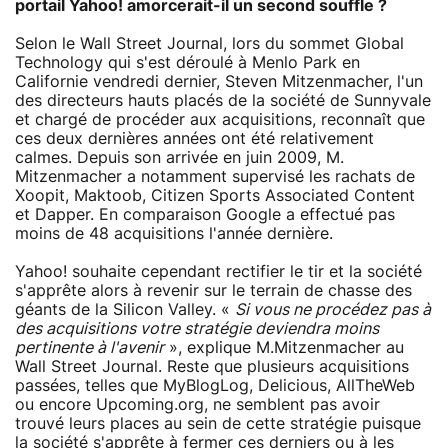
portail Yahoo! amorcerait-il un second souffle ?
Selon le Wall Street Journal, lors du sommet Global
Technology qui s'est déroulé à Menlo Park en
Californie vendredi dernier, Steven Mitzenmacher, l'un
des directeurs hauts placés de la société de Sunnyvale
et chargé de procéder aux acquisitions, reconnaît que
ces deux dernières années ont été relativement
calmes. Depuis son arrivée en juin 2009, M.
Mitzenmacher a notamment supervisé les rachats de
Xoopit, Maktoob, Citizen Sports Associated Content
et Dapper. En comparaison Google a effectué pas
moins de 48 acquisitions l'année dernière.
Yahoo! souhaite cependant rectifier le tir et la société
s'apprête alors à revenir sur le terrain de chasse des
géants de la Silicon Valley. «
Si vous ne procédez pas à
des acquisitions votre stratégie deviendra moins
pertinente à l'avenir
», explique M.Mitzenmacher au
Wall Street Journal. Reste que plusieurs acquisitions
passées, telles que MyBlogLog, Delicious, AllTheWeb
ou encore Upcoming.org, ne semblent pas avoir
trouvé leurs places au sein de cette stratégie puisque
la société s'apprête
à fermer
ces derniers ou à les