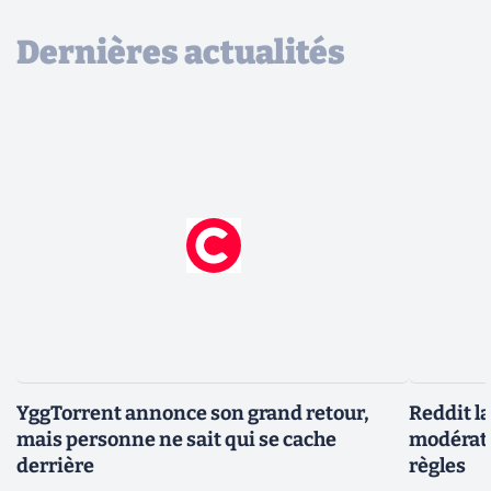
Dernières actualités
YggTorrent annonce son grand retour,
Reddit l
mais personne ne sait qui se cache
modérate
derrière
règles