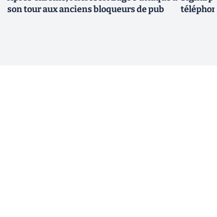
son tour aux anciens bloqueurs de pub
téléphon