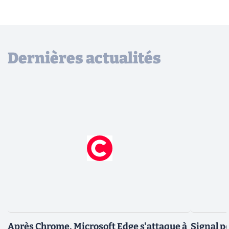
Dernières actualités
Après Chrome, Microsoft Edge s'attaque à
Signal p