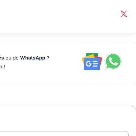
és
ou de
WhatsApp
?
h !