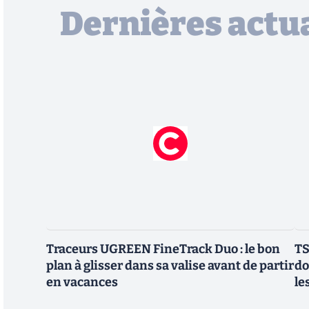
Dernières actua
Traceurs UGREEN FineTrack Duo : le bon
TS
plan à glisser dans sa valise avant de partir
do
en vacances
le