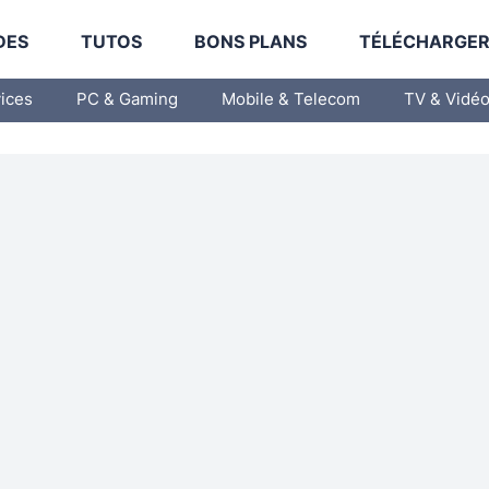
DES
TUTOS
BONS PLANS
TÉLÉCHARGE
vices
PC & Gaming
Mobile & Telecom
TV & Vidé