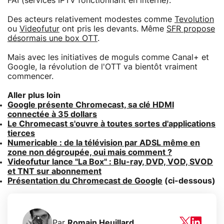
FAI (services IPTV fonctionnant en interne).
Des acteurs relativement modestes comme
Tevolution
ou
Videofutur
ont pris les devants. Même
SFR propose
désormais une box OTT
.
Mais avec les initiatives de moguls comme Canal+ et
Google, la révolution de l'OTT va bientôt vraiment
commencer.
Aller plus loin
Google présente Chromecast, sa clé HDMI
connectée à 35 dollars
Le Chromecast s'ouvre à toutes sortes d'applications
tierces
Numericable : de la télévision par ADSL même en
zone non dégroupée, oui mais comment ?
Videofutur lance "La Box" : Blu-ray, DVD, VOD, SVOD
et TNT sur abonnement
Présentation du Chromecast de Google
(ci-dessous)
Par
Romain Heuillard