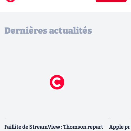
Dernières actualités
Faillite de StreamView : Thomson repart
Apple pr