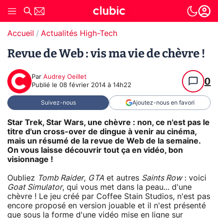
Accueil
Actualités High-Tech
Revue de Web : vis ma vie de chèvre !
Par
Audrey Oeillet
0
Publié le
08 février 2014 à 14h22
Suivez-nous
Ajoutez-nous en favori
Star Trek, Star Wars, une chèvre : non, ce n'est pas le
titre d'un cross-over de dingue à venir au cinéma,
mais un résumé de la revue de Web de la semaine.
On vous laisse découvrir tout ça en vidéo, bon
visionnage !
Oubliez
Tomb Raider
,
GTA
et autres
Saints Row
: voici
Goat Simulator
, qui vous met dans la peau... d'une
chèvre ! Le jeu créé par Coffee Stain Studios, n'est pas
encore proposé en version jouable et il n'est présenté
que sous la forme d'une vidéo mise en ligne sur