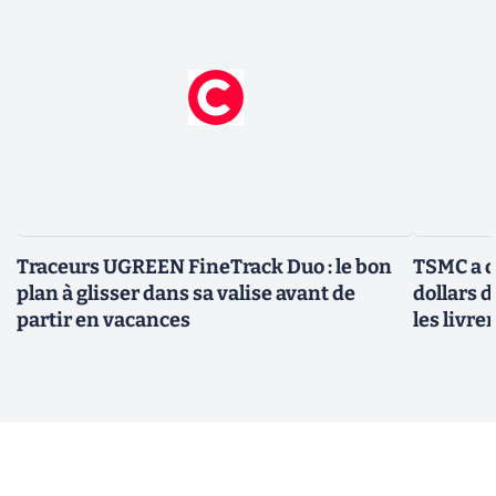
Traceurs UGREEN FineTrack Duo : le bon
TSMC a d
plan à glisser dans sa valise avant de
dollars 
partir en vacances
les livre