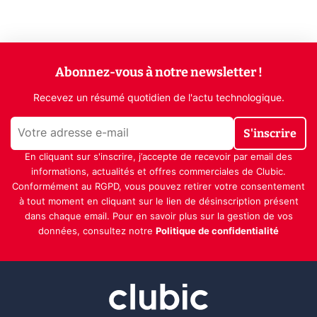
Abonnez-vous à notre newsletter !
Recevez un résumé quotidien de l'actu technologique.
S'inscrire
En cliquant sur s'inscrire, j’accepte de recevoir par email des
informations, actualités et offres commerciales de Clubic.
Conformément au RGPD, vous pouvez retirer votre consentement
à tout moment en cliquant sur le lien de désinscription présent
dans chaque email. Pour en savoir plus sur la gestion de vos
données, consultez notre
Politique de confidentialité