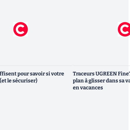
fisent pour savoir si votre
Traceurs UGREEN FineTr
(et le sécuriser)
plan à glisser dans sa v
en vacances