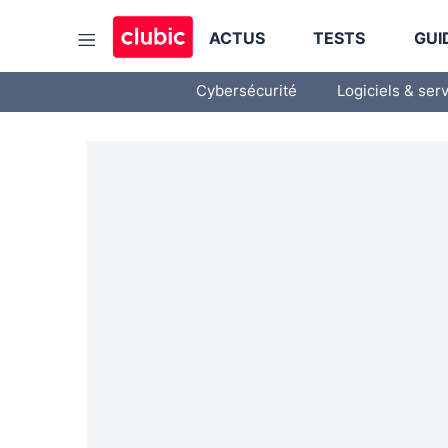
ACTUS
TESTS
GUI
Cybersécurité
Logiciels & ser