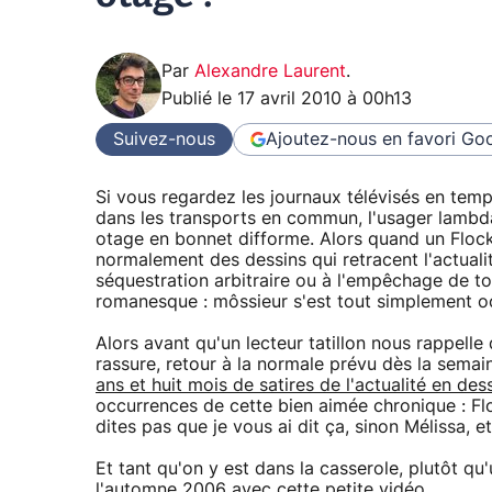
Par
Alexandre Laurent
.
Publié le
17 avril 2010 à 00h13
Suivez-nous
Ajoutez-nous en favori
Goo
Si vous regardez les journaux télévisés en te
dans les transports en commun, l'usager lambda
otage en bonnet difforme. Alors quand un Flock 
normalement des dessins qui retracent l'actualité
séquestration arbitraire ou à l'empêchage de t
romanesque : môssieur s'est tout simplement 
Alors avant qu'un lecteur tatillon nous rappelle
rassure, retour à la normale prévu dès la sema
ans et huit mois de satires de l'actualité en des
occurrences de cette bien aimée chronique : Flo
dites pas que je vous ai dit ça, sinon Mélissa, etc
Et tant qu'on y est dans la casserole, plutôt q
l'automne 2006 avec cette petite vidéo...