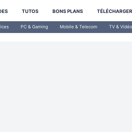
DES
TUTOS
BONS PLANS
TÉLÉCHARGE
vices
PC & Gaming
Mobile & Telecom
TV & Vidé