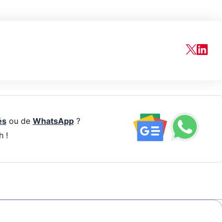
és
ou de
WhatsApp
?
h !