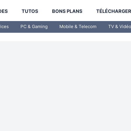
DES
TUTOS
BONS PLANS
TÉLÉCHARGE
vices
PC & Gaming
Mobile & Telecom
TV & Vidé