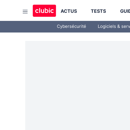
ACTUS
TESTS
GUI
Cybersécurité
Logiciels & ser