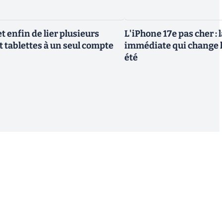
 enfin de lier plusieurs
L'iPhone 17e pas cher : 
t tablettes à un seul compte
immédiate qui change l
été
S'inscrire