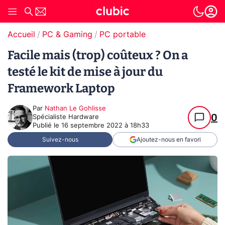
Accueil
PC & Gaming
PC portable
Facile mais (trop) coûteux ? On a
testé le kit de mise à jour du
Framework Laptop
Par
Nathan Le Gohlisse
0
Spécialiste Hardware
Publié le
16 septembre 2022 à 18h33
Suivez-nous
Ajoutez-nous en favori