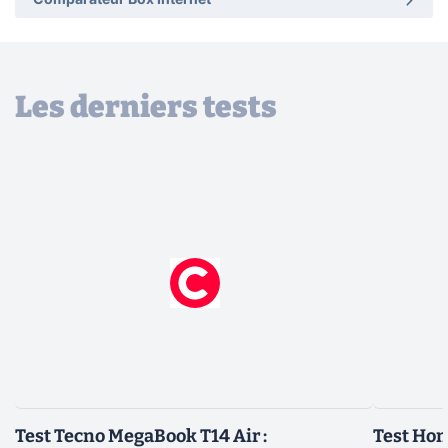
Comparateur Box Internet
Les derniers tests
Test Tecno MegaBook T14 Air :
Test Hon