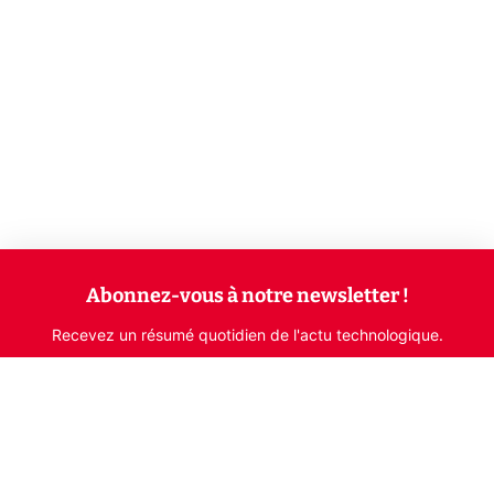
Abonnez-vous à notre newsletter !
Recevez un résumé quotidien de l'actu technologique.
S'inscrire
En cliquant sur s'inscrire, j’accepte de recevoir par email des
informations, actualités et offres commerciales de Clubic.
Conformément au RGPD, vous pouvez retirer votre consentement