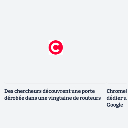
Des chercheurs découvrent une porte
Chromebo
dérobée dans une vingtaine de routeurs
dédier u
Google