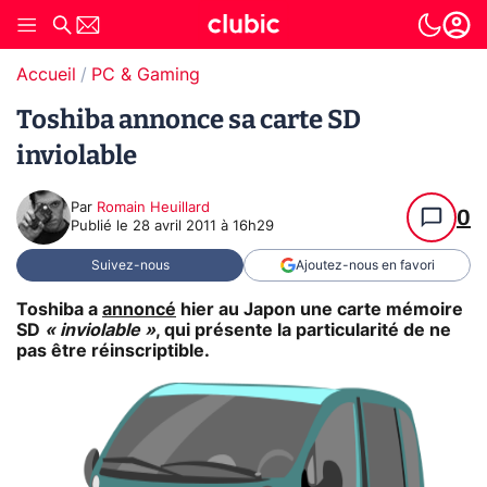
Accueil
PC & Gaming
Toshiba annonce sa carte SD
inviolable
Par
Romain Heuillard
0
Publié le
28 avril 2011 à 16h29
Suivez-nous
Ajoutez-nous en favori
Toshiba a
annoncé
hier au Japon une carte mémoire
SD
« inviolable »
, qui présente la particularité de ne
pas être réinscriptible.