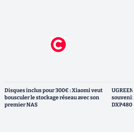
Disques inclus pour 300€ : Xiaomi veut
UGREEN P
bousculer le stockage réseau avec son
souvenir
premier NAS
DXP4800 