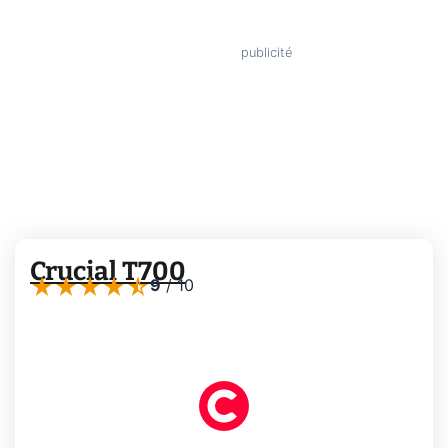
Crucial T700
9
/
10