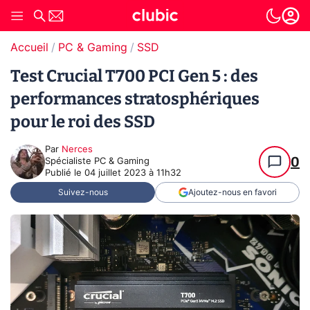
Accueil
PC & Gaming
SSD
Test Crucial T700 PCI Gen 5 : des
performances stratosphériques
pour le roi des SSD
Par
Nerces
0
Spécialiste PC & Gaming
Publié le
04 juillet 2023 à 11h32
Suivez-nous
Ajoutez-nous en favori