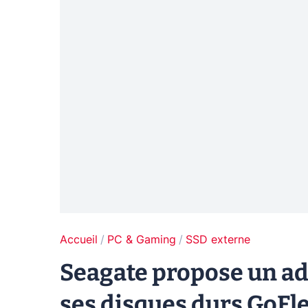
Accueil
PC & Gaming
SSD externe
Seagate propose un a
ses disques durs GoFl