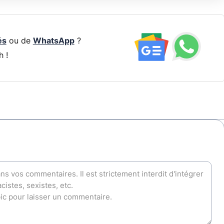
és
ou de
WhatsApp
?
h !