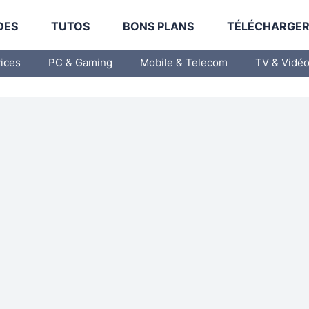
DES
TUTOS
BONS PLANS
TÉLÉCHARGE
vices
PC & Gaming
Mobile & Telecom
TV & Vidé