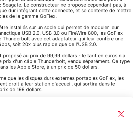
hez Seagate. Le constructeur ne propose cependant pas, à
sque dur intégrant cette connecte, et se contente de mettre
bles de la gamme GoFlex.
être installés sur un socle qui permet de moduler leur
nectique USB 2.0, USB 3.0 ou FireWire 800, les GoFlex
 Thunderbolt avec cet adaptateur qui leur confère une
bps, soit 20x plus rapide que de l'USB 2.0.
t proposé au prix de 99,99 dollars - le tarif en euros n'a
r le prix d'un câble Thunderbolt, vendu séparément. Ce type
ns les Apple Store, à un prix de 50 dollars.
rne que les disques durs externes portables GoFlex, les
 droit à leur station d'accueil, qui sortira dans le
rix de 199 dollars.