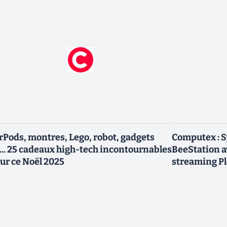
rPods, montres, Lego, robot, gadgets
Computex : 
... 25 cadeaux high-tech incontournables
BeeStation av
ur ce Noël 2025
streaming P