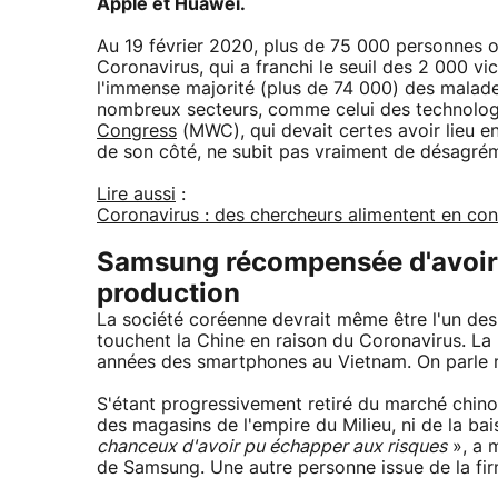
Apple et Huawei.
Au 19 février 2020, plus de 75 000 personnes o
Coronavirus, qui a franchi le seuil des 2 000 vi
l'immense majorité (plus de 74 000) des malade
nombreux secteurs, comme celui des technolog
Congress
(MWC), qui devait certes avoir lieu e
de son côté, ne subit pas vraiment de désagré
Lire aussi
:
Coronavirus : des chercheurs alimentent en cont
Samsung récompensée d'avoir d
production
La société coréenne devrait même être l'un des
touchent la Chine en raison du Coronavirus. La 
années des smartphones au Vietnam. On parle m
S'étant progressivement retiré du marché chinoi
des magasins de l'empire du Milieu, ni de la ba
chanceux d'avoir pu échapper aux risques
», a 
de Samsung. Une autre personne issue de la fi