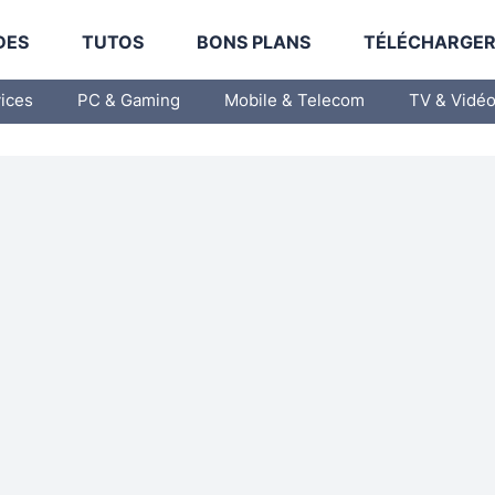
DES
TUTOS
BONS PLANS
TÉLÉCHARGE
vices
PC & Gaming
Mobile & Telecom
TV & Vidé