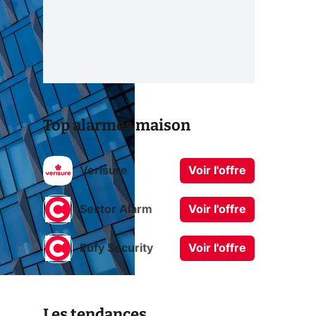
Top alarmes maison
Verisure
Voir l'offre
Sector Alarm
Voir l'offre
Eufy Security
Voir l'offre
Les tendances