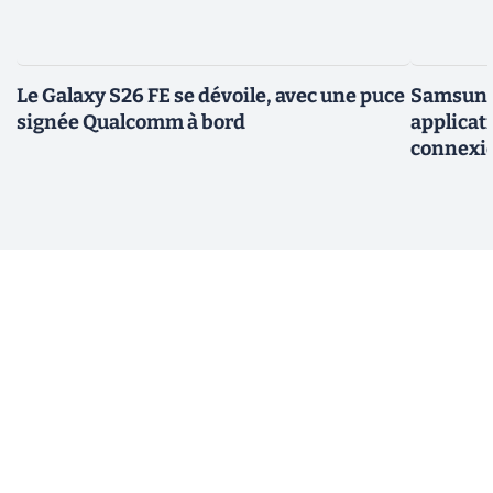
Le Galaxy S26 FE se dévoile, avec une puce
Samsung 
signée Qualcomm à bord
applicati
connexio