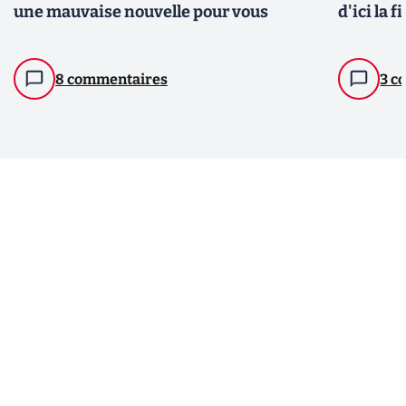
une mauvaise nouvelle pour vous
d'ici la 
8 commentaires
3 c