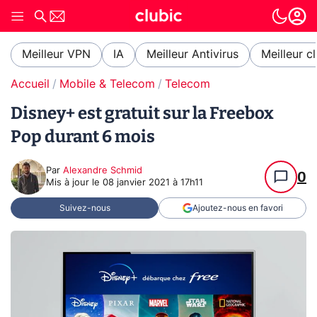
Meilleur VPN
IA
Meilleur Antivirus
Meilleur c
Accueil
Mobile & Telecom
Telecom
Disney+ est gratuit sur la Freebox
Pop durant 6 mois
Par
Alexandre Schmid
0
Mis à jour le
08 janvier 2021 à 17h11
Suivez-nous
Ajoutez-nous en favori