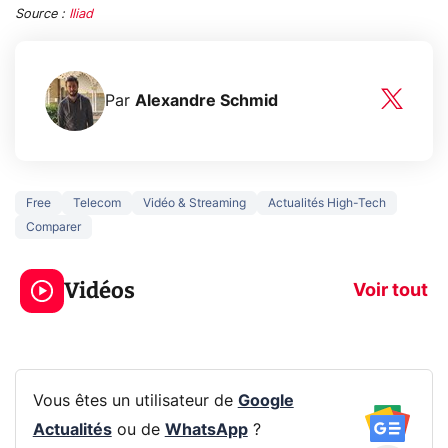
Source :
Iliad
Par
Alexandre Schmid
Free
Telecom
Vidéo & Streaming
Actualités High-Tech
Comparer
3 écrans en 1 pour
5 générations
319€ ? Voici L'AOC
jeux dans la
Vidéos
CQ32G4ZA !
prochaine Xbo
Voir tout
Vous êtes un utilisateur de
Google
Actualités
ou de
WhatsApp
?