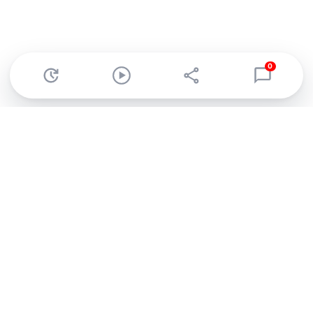
0
Abonnez-vous à notre newsletter !
Recevez un résumé quotidien de l'actu technologique.
S'inscrire
En cliquant sur s'inscrire, j’accepte de recevoir par email des
informations, actualités et offres commerciales de Clubic.
Conformément au RGPD, vous pouvez retirer votre consentement
à tout moment en cliquant sur le lien de désinscription présent
dans chaque email. Pour en savoir plus sur la gestion de vos