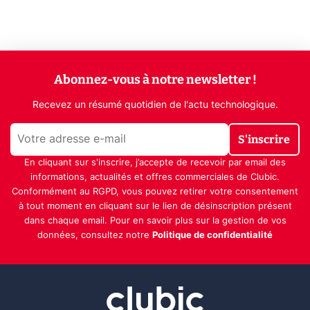
Abonnez-vous à notre newsletter !
Recevez un résumé quotidien de l'actu technologique.
S'inscrire
En cliquant sur s'inscrire, j’accepte de recevoir par email des
informations, actualités et offres commerciales de Clubic.
Conformément au RGPD, vous pouvez retirer votre consentement
à tout moment en cliquant sur le lien de désinscription présent
dans chaque email. Pour en savoir plus sur la gestion de vos
données, consultez notre
Politique de confidentialité