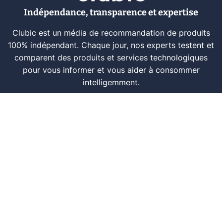
Indépendance, transparence et expertise
Clubic est un média de recommandation de produits
100% indépendant. Chaque jour, nos experts testent et
comparent des produits et services technologiques
pour vous informer et vous aider à consommer
intelligemment.
À propos
Nous contacter
Référencer un logiciel
Marques tech
Événements tech
Archives
RSS
© CLUBIC SAS 2026
Infos légales
Confidentialité
CGU
Modération
Politique cookie
Gestion des cookies