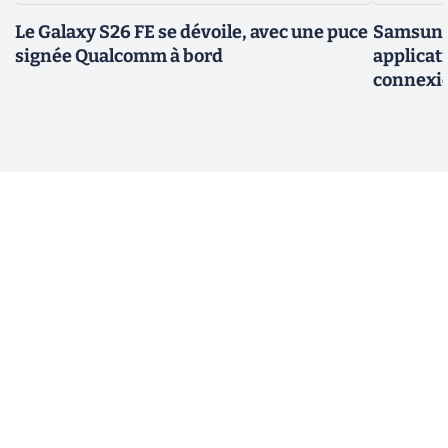
Le Galaxy S26 FE se dévoile, avec une puce
Samsung 
signée Qualcomm à bord
applicati
connexio